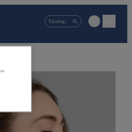
PL
Wpisz, czego szukasz
ite