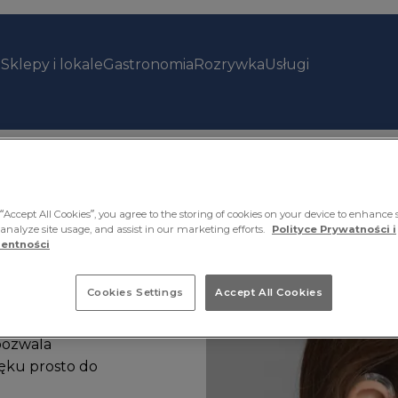
Sklepy i lokale
Gastronomia
Rozrywka
Usługi
“Accept All Cookies”, you agree to the storing of cookies on your device to enhance s
 analyze site usage, and assist in our marketing efforts.
Polityce Prywatności i
entności
Cookies Settings
Accept All Cookies
pozwala
ęku prosto do