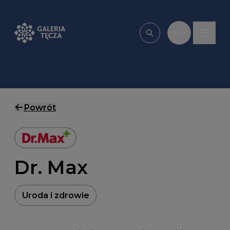
Przejdź do treści
PL
Wpisz, czego szu
Powrót
Dr. Max
Uroda i zdrowie